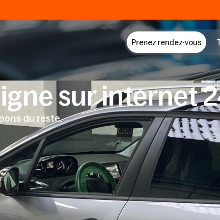
Prenez rendez-vous
T
igne sur internet 
pons du reste.