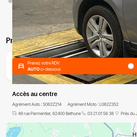
Prenez RDV chez CertiAuto62 Bethune
Prenez votre RDV
AUTO
ci-dessous
Accès au centre
Agrément Auto : S062Z214
Agrément Moto : L062Z352
49 rue Parmentier, 62400 Bethune
03 21 01 56 38
Près du 