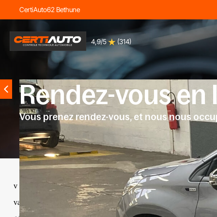
CertiAuto62 Bethune
4,9/5
(314)
Rendez-vous en l
Vous prenez rendez-vous, et nous nous occu