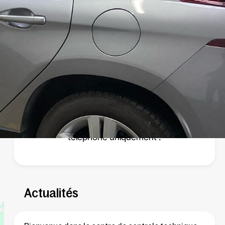
Pour les RDV de
Controle Technique
Véhicule
de Collection
, veuillez contacter le centre
par
téléphone
uniquement !
Actualités